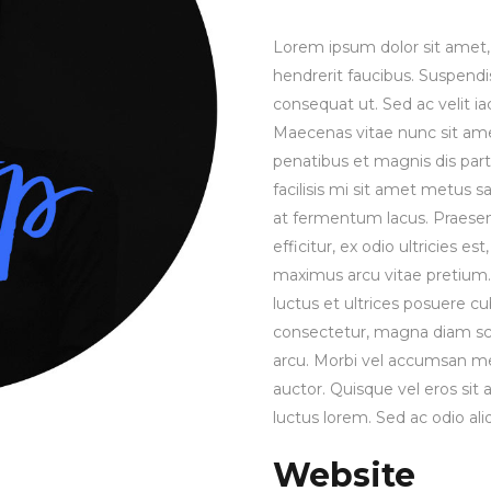
Lorem ipsum dolor sit amet, 
hendrerit faucibus. Suspendis
consequat ut. Sed ac velit 
Maecenas vitae nunc sit amet 
penatibus et magnis dis part
facilisis mi sit amet metus s
at fermentum lacus. Praesen
efficitur, ex odio ultricies e
maximus arcu vitae pretium. 
luctus et ultrices posuere cu
consectetur, magna diam sce
arcu. Morbi vel accumsan met
auctor. Quisque vel eros sit
luctus lorem. Sed ac odio aliq
Website