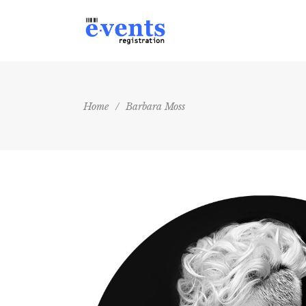
Home
/
Barbara Moss