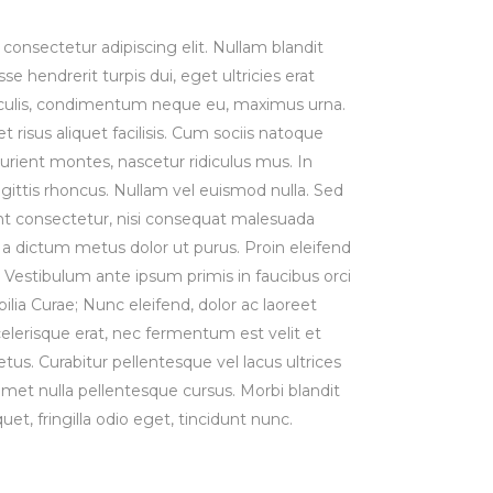
consectetur adipiscing elit. Nullam blandit
se hendrerit turpis dui, eget ultricies erat
iaculis, condimentum neque eu, maximus urna.
risus aliquet facilisis. Cum sociis natoque
urient montes, nascetur ridiculus mus. In
agittis rhoncus. Nullam vel euismod nulla. Sed
t consectetur, nisi consequat malesuada
st, a dictum metus dolor ut purus. Proin eleifend
Vestibulum ante ipsum primis in faucibus orci
bilia Curae; Nunc eleifend, dolor ac laoreet
lerisque erat, nec fermentum est velit et
us. Curabitur pellentesque vel lacus ultrices
 amet nulla pellentesque cursus. Morbi blandit
uet, fringilla odio eget, tincidunt nunc.